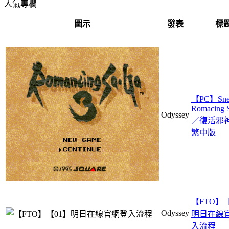
人氣專欄
圖示
發表
標
【PC】Sne
Romacing 
Odyssey
／復活邪
繁中版
【FTO】【
Odyssey
明日在線
入流程