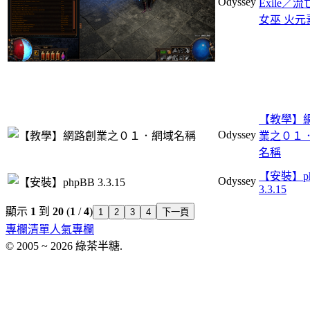
Odyssey
Exile／
女巫 火元
【教學】
Odyssey
業之０１
名稱
【安裝】ph
Odyssey
3.3.15
顯示
1
到
20
(
1
/
4
)
1
2
3
4
下一頁
專欄清單
人氣專欄
© 2005 ~ 2026 綠茶半糖.