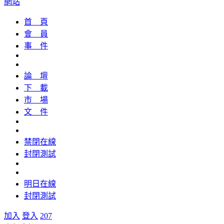
網站
首 頁
會 員
事 件
論 壇
下 載
市 場
文 件
禁閉在線
封閉測試
明日在線
封閉測試
加入
登入
207