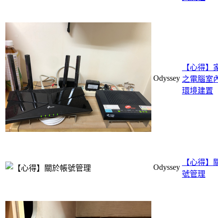
【心得】
Odyssey
之電腦室
環境建置
【心得】
Odyssey
號管理