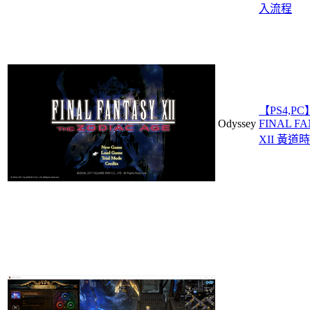
入流程
【PS4,PC
Odyssey
FINAL F
XII 黃道