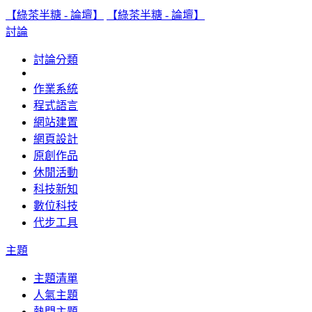
【綠茶半糖 - 論壇】
【綠茶半糖 - 論壇】
討論
討論分類
作業系統
程式語言
網站建置
網頁設計
原創作品
休閒活動
科技新知
數位科技
代步工具
主題
主題清單
人氣主題
熱門主題