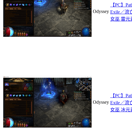
【PC】Path
Odyssey
Exile／
女巫 雷元
【PC】Path
Odyssey
Exile／
女巫 冰元