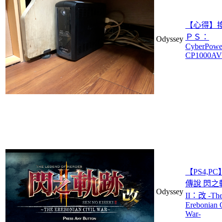
【心得】
ＰＳ：
Odyssey
CyberPowe
CP1000A
【PS4,P
傳說 閃之
Odyssey
II：改 -Th
Erebonian C
War-