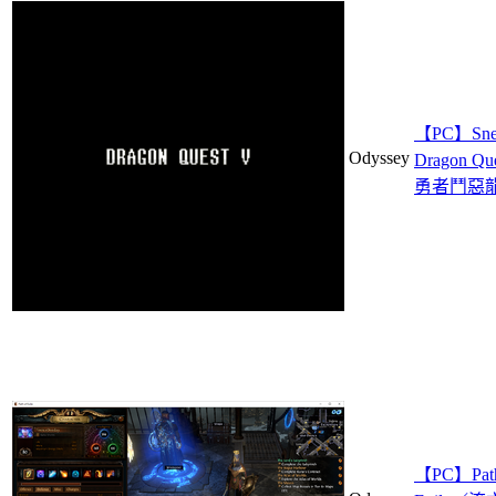
【PC】Sne
Odyssey
Dragon Q
勇者鬥惡
【PC】Path