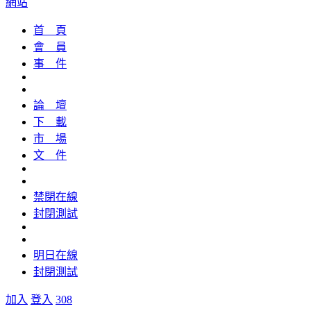
網站
首 頁
會 員
事 件
論 壇
下 載
市 場
文 件
禁閉在線
封閉測試
明日在線
封閉測試
加入
登入
308