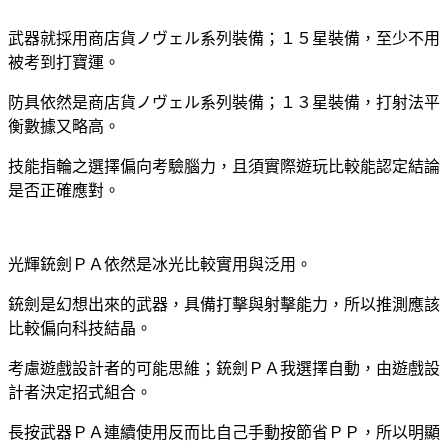
武器就採用商店貨ノヴェル系列裝備；１５星裝備，至少不用
被考到打寶運。
防具依然是商店貨ノヴェル系列裝備；１３星裝備，打射法平
衡數據又略高。
技能指輪之選擇偏向考驗腦力，且須實際遊玩比較能認定結論
是否正確應對。
光輝銃劍ＰＡ依然是冰光比較實用與泛用。
銃劍是幻想出來的武器，具備打擊與射擊能力，所以推測應該
比較偏向科技結晶。
考慮遊戲設計者的可能思維；銃劍ＰＡ我選擇自動，由遊戲設
計者決定招式組合。
長按武器ＰＡ連續使用反而比自己手動按節省ＰＰ，所以明顯