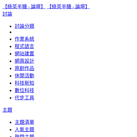
【綠茶半糖 - 論壇】
【綠茶半糖 - 論壇】
討論
討論分類
作業系統
程式語言
網站建置
網頁設計
原創作品
休閒活動
科技新知
數位科技
代步工具
主題
主題清單
人氣主題
熱門主題