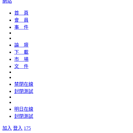
網站
首 頁
會 員
事 件
論 壇
下 載
市 場
文 件
禁閉在線
封閉測試
明日在線
封閉測試
加入
登入
175