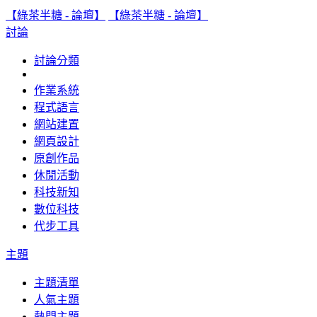
【綠茶半糖 - 論壇】
【綠茶半糖 - 論壇】
討論
討論分類
作業系統
程式語言
網站建置
網頁設計
原創作品
休閒活動
科技新知
數位科技
代步工具
主題
主題清單
人氣主題
熱門主題