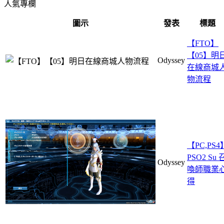
人氣專欄
圖示
發表
標題
【FTO】
【05】明
Odyssey
在線商城
物流程
【PC,PS4
PSO2 Su 
Odyssey
喚師職業
得