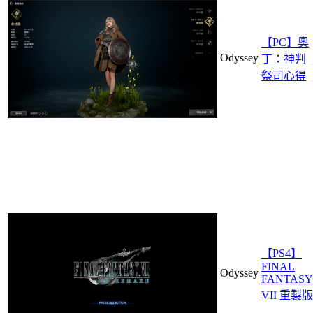
【PC】奧
Odyssey
丁：神判
祭司心得
【PS4】
FINAL
Odyssey
FANTASY
VII 重製版