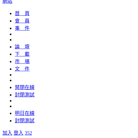
網站
首 頁
會 員
事 件
論 壇
下 載
市 場
文 件
禁閉在線
封閉測試
明日在線
封閉測試
加入
登入
352