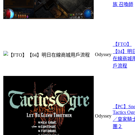
族 召喚師
【FTO】
【04】明
Odyssey
在線商城
戶流程
【PC】Sne
Tactics Ogr
Odyssey
／皇家騎
團２