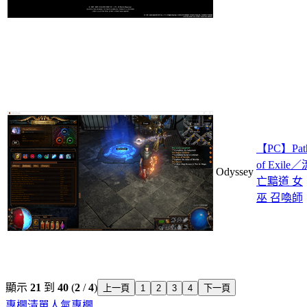
【PC】Pat
of Exile／
Odyssey
亡黯道 女
巫 召喚師
顯示
21
到
40
(
2
/
4
)
上一頁
1
2
3
4
下一頁
專欄清單
人氣專欄