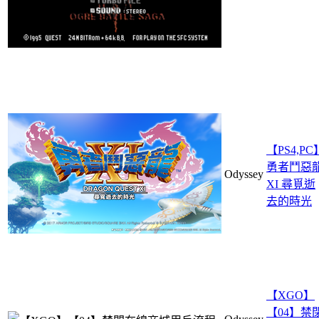
【PS4,PC
勇者鬥惡
Odyssey
XI 尋覓逝
去的時光
【XGO】
【04】禁