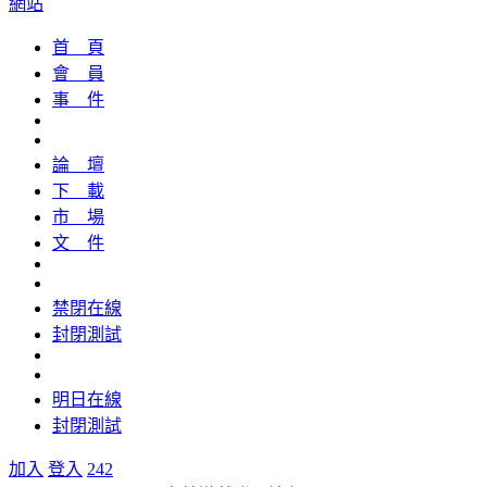
網站
首 頁
會 員
事 件
論 壇
下 載
市 場
文 件
禁閉在線
封閉測試
明日在線
封閉測試
加入
登入
242