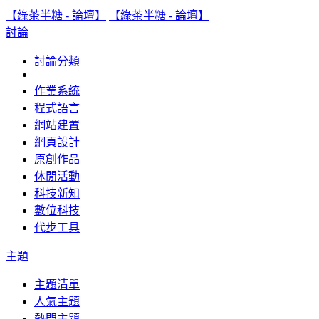
【綠茶半糖 - 論壇】
【綠茶半糖 - 論壇】
討論
討論分類
作業系統
程式語言
網站建置
網頁設計
原創作品
休閒活動
科技新知
數位科技
代步工具
主題
主題清單
人氣主題
熱門主題