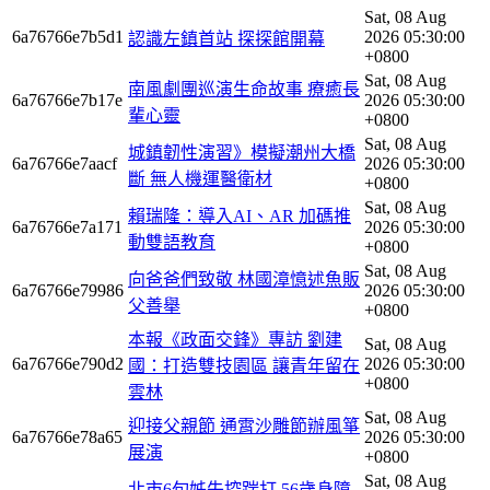
Sat, 08 Aug
6a76766e7b5d1
2026 05:30:00
認識左鎮首站 探探館開幕
+0800
Sat, 08 Aug
南風劇團巡演生命故事 療癒長
6a76766e7b17e
2026 05:30:00
輩心靈
+0800
Sat, 08 Aug
城鎮韌性演習》模擬潮州大橋
6a76766e7aacf
2026 05:30:00
斷 無人機運醫衛材
+0800
Sat, 08 Aug
賴瑞隆：導入AI、AR 加碼推
6a76766e7a171
2026 05:30:00
動雙語教育
+0800
Sat, 08 Aug
向爸爸們致敬 林國漳憶述魚販
6a76766e79986
2026 05:30:00
父善舉
+0800
本報《政面交鋒》專訪 劉建
Sat, 08 Aug
6a76766e790d2
2026 05:30:00
國：打造雙技園區 讓青年留在
+0800
雲林
Sat, 08 Aug
迎接父親節 通霄沙雕節辦風箏
6a76766e78a65
2026 05:30:00
展演
+0800
Sat, 08 Aug
北市6旬姊失控踹打 56歲身障