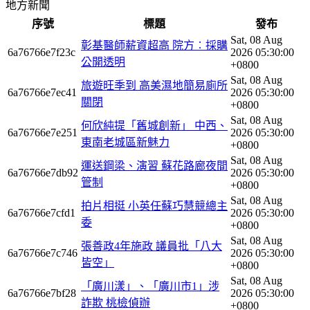
地方新聞
序號
標題
發布
Sat, 08 Aug
彰基醫師薪資超高 院方︰採購
6a76766e7f23c
2026 05:30:00
公開透明
+0800
Sat, 08 Aug
旅遊旺季到 高美濕地簡易廁所
6a76766e7ec41
2026 05:30:00
關閉
+0800
Sat, 08 Aug
何欣純提「舊城創新」 中西、
6a76766e7e251
2026 05:30:00
東南老城區新魅力
+0800
Sat, 08 Aug
運送鋼梁、演習 蘇花路廊夜間
6a76766e7db92
2026 05:30:00
管制
+0800
Sat, 08 Aug
拍片相挺 小英任蘇巧慧競總主
6a76766e7cfd1
2026 05:30:00
委
+0800
Sat, 08 Aug
張善政4年施政 議員批「八大
6a76766e7c746
2026 05:30:00
皆空」
+0800
Sat, 08 Aug
「廣川漾」、「廣川市1」涉
6a76766e7bf28
2026 05:30:00
詐欺 桃檢偵辦
+0800