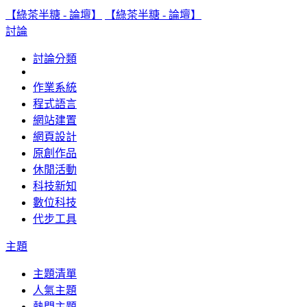
【綠茶半糖 - 論壇】
【綠茶半糖 - 論壇】
討論
討論分類
作業系統
程式語言
網站建置
網頁設計
原創作品
休閒活動
科技新知
數位科技
代步工具
主題
主題清單
人氣主題
熱門主題