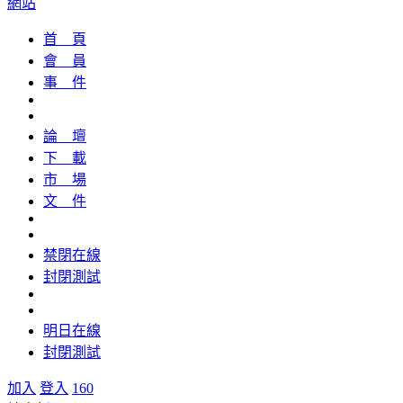
網站
首 頁
會 員
事 件
論 壇
下 載
市 場
文 件
禁閉在線
封閉測試
明日在線
封閉測試
加入
登入
160