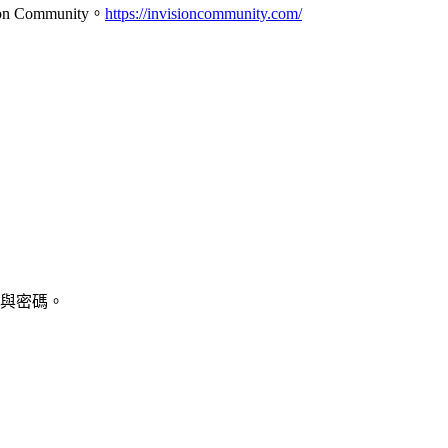
ision Community。
https://invisioncommunity.com/
與密碼。