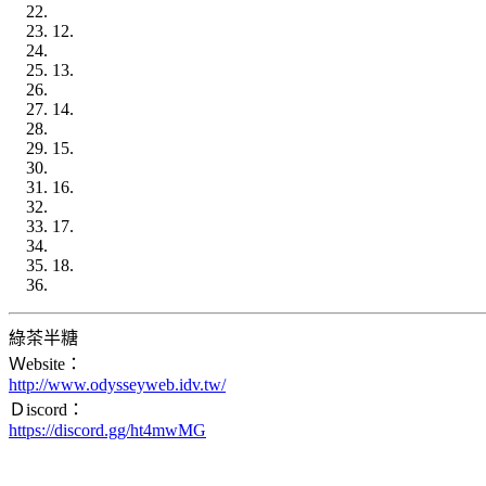
12.
13.
14.
15.
16.
17.
18.
綠茶半糖
Ｗebsite：
http://www.odysseyweb.idv.tw/
Ｄiscord：
https://discord.gg/ht4mwMG