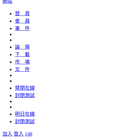
網站
首 頁
會 員
事 件
論 壇
下 載
市 場
文 件
禁閉在線
封閉測試
明日在線
封閉測試
加入
登入
148