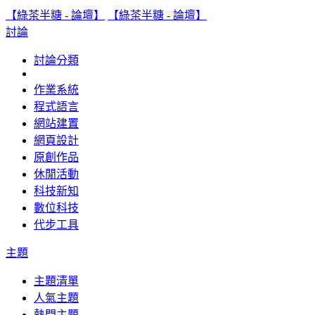
【綠茶半糖 - 論壇】
【綠茶半糖 - 論壇】
討論
討論分類
作業系統
程式語言
網站建置
網頁設計
原創作品
休閒活動
科技新知
數位科技
代步工具
主題
主題清單
人氣主題
熱門主題