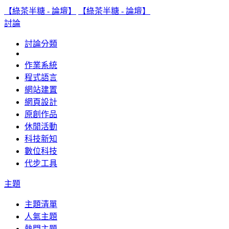
【綠茶半糖 - 論壇】
【綠茶半糖 - 論壇】
討論
討論分類
作業系統
程式語言
網站建置
網頁設計
原創作品
休閒活動
科技新知
數位科技
代步工具
主題
主題清單
人氣主題
熱門主題