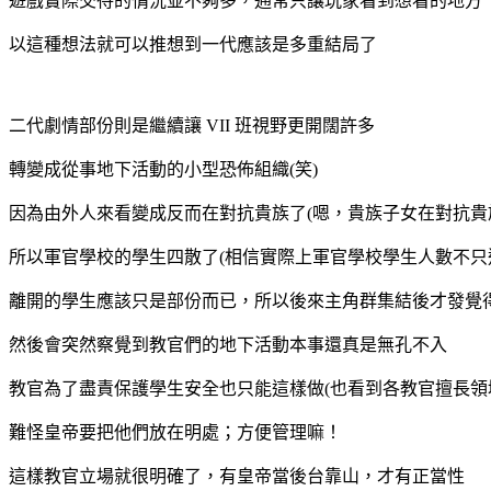
遊戲實際交待的情況並不夠多，通常只讓玩家看到想看的地方
以這種想法就可以推想到一代應該是多重結局了
二代劇情部份則是繼續讓 VII 班視野更開闊許多
轉變成從事地下活動的小型恐佈組織(笑)
因為由外人來看變成反而在對抗貴族了(嗯，貴族子女在對抗貴
所以軍官學校的學生四散了(相信實際上軍官學校學生人數不只
離開的學生應該只是部份而已，所以後來主角群集結後才發覺
然後會突然察覺到教官們的地下活動本事還真是無孔不入
教官為了盡責保護學生安全也只能這樣做(也看到各教官擅長領
難怪皇帝要把他們放在明處；方便管理嘛！
這樣教官立場就很明確了，有皇帝當後台靠山，才有正當性