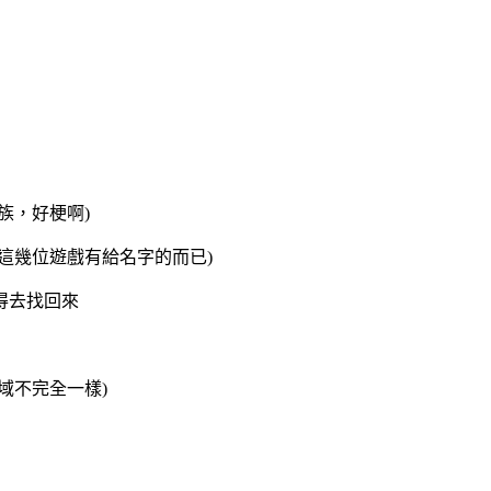
族，好梗啊)
這幾位遊戲有給名字的而已)
得去找回來
域不完全一樣)