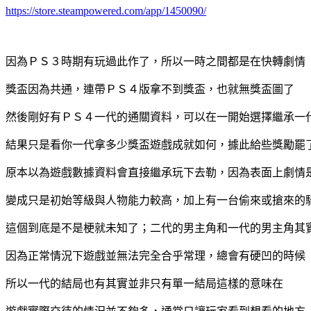
https://store.steampowered.com/app/1450090/
因為ＰＳ３時期有玩過此作了，所以一時之間都是在快轉劇情
獎盃因為共通，連帶ＰＳ４版拿不到獎盃，也就無獎盃圖了
然後剛好有ＰＳ４一代的通關資料，可以在一開始選擇繼承一
結果只是看你一代拿多少獎盃遊戲成就如何，據此給些獎勵罷
原本以為遊戲數據資料會直接繼承玩下去勒，因為表面上劇情
變成只是初始等級與人物能力較高，加上有一台偷來或搶來的騎神
這個到底是不是梗就未知了；二代的男主角和一代的男主角其
因為正常情況下遊戲並無法完全合乎常理，總會有硬凹的時候
所以一代的結局也有其實並非只有單一結局這樣的意味在