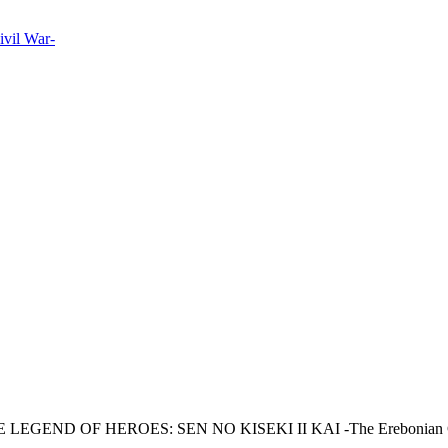
il War-
LEGEND OF HEROES: SEN NO KISEKI II KAI -The Erebonian C