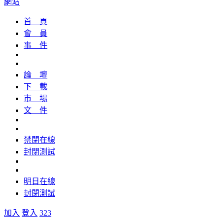
網站
首 頁
會 員
事 件
論 壇
下 載
市 場
文 件
禁閉在線
封閉測試
明日在線
封閉測試
加入
登入
323