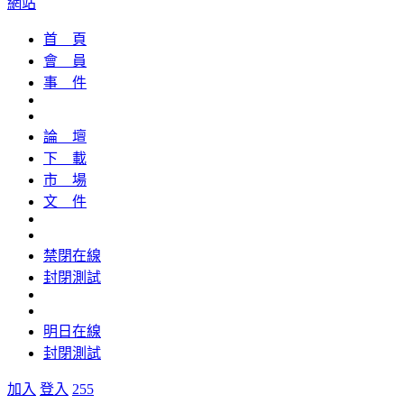
網站
首 頁
會 員
事 件
論 壇
下 載
市 場
文 件
禁閉在線
封閉測試
明日在線
封閉測試
加入
登入
255