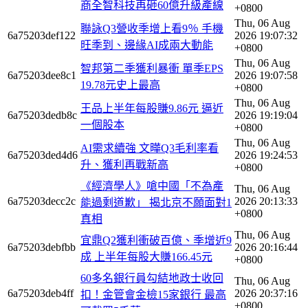
商全智科技再砸60億升級產線
+0800
Thu, 06 Aug
聯詠Q3營收季增上看9％ 手機
6a75203def122
2026 19:07:32
旺季到、邊緣AI成兩大動能
+0800
Thu, 06 Aug
智邦第二季獲利暴衝 單季EPS
6a75203dee8c1
2026 19:07:58
19.78元史上最高
+0800
Thu, 06 Aug
王品上半年每股賺9.86元 逼近
6a75203dedb8c
2026 19:19:04
一個股本
+0800
Thu, 06 Aug
AI需求續強 文曄Q3毛利率看
6a75203ded4d6
2026 19:24:53
升、獲利再戰新高
+0800
《經濟學人》嗆中國「不為產
Thu, 06 Aug
6a75203decc2c
2026 20:13:33
能過剩道歉」 揭北京不願面對1
+0800
真相
Thu, 06 Aug
宜鼎Q2獲利衝破百億、季增近9
6a75203debfbb
2026 20:16:44
成 上半年每股大賺166.45元
+0800
60多名銀行員勾結地政士收回
Thu, 06 Aug
6a75203deb4ff
2026 20:37:16
扣！金管會金檢15家銀行 最高
+0800