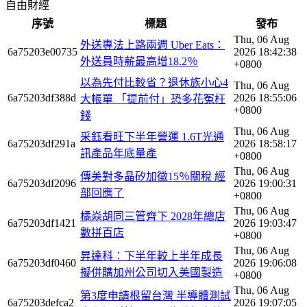
自由財經
序號
標題
發布
Thu, 06 Aug
外送專法上路兩週 Uber Eats：
6a75203e00735
2026 18:42:38
外送員時薪最高增18.2％
+0800
以為先付比較省？退休族小心4
Thu, 06 Aug
6a75203df388d
2026 18:55:06
大帳單 「提前付」恐多花冤枉
+0800
錢
Thu, 06 Aug
采鈺看旺下半年營運 1.6T光通
6a75203df291a
2026 18:58:17
訊產品年底量產
+0800
Thu, 06 Aug
傳美對多晶矽加徵15％關稅 經
6a75203df2096
2026 19:00:31
部回應了
+0800
Thu, 06 Aug
橘焱胡同三管齊下 2028年總店
6a75203df1421
2026 19:03:47
數拼百店
+0800
Thu, 06 Aug
昇達科︰下半年較上半年成長
6a75203df0460
2026 19:06:08
擬併購加州公司切入美國製造
+0800
Thu, 06 Aug
第3度申請根留台灣 半導體測試
6a75203defca2
2026 19:07:05