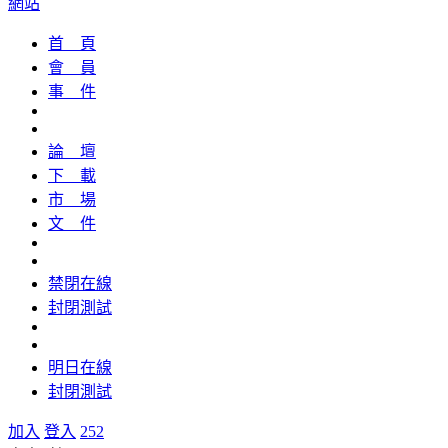
網站
首 頁
會 員
事 件
論 壇
下 載
市 場
文 件
禁閉在線
封閉測試
明日在線
封閉測試
加入
登入
252