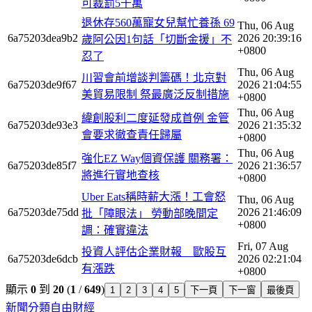
可裁罰5千萬
退休存560萬寵女兒幫忙養孫 69
Thu, 06 Aug
6a75203dea9b2
2026 20:39:16
歲阿公因1句話「切斷金援」不
+0800
忍了
Thu, 06 Aug
川習會前增談判籌碼！北京對
6a75203de9f67
2026 21:04:55
美貿易限制 祭最廣泛反制措施
+0800
Thu, 06 Aug
緯創股利二度延發成首例 金管
6a75203de93e3
2026 21:35:32
會要求徹查責任歸屬
+0800
Thu, 06 Aug
強化EZ Way個資保護 關務署：
6a75203de85f7
2026 21:36:57
將進行實地查核
+0800
Uber Eats稱時薪大漲！工會怒
Thu, 06 Aug
6a75203de75dd
2026 21:46:09
批「障眼法」 勞動部晚間定
+0800
調：確實違法
Fri, 07 Aug
投資人評估企業財報 歐股互
6a75203de6dcb
2026 02:21:04
有漲跌
+0800
顯示
0
到
20
(
1
/
649
)
1
2
3
4
5
下一頁
下一窗
最後頁
新聞分類
自由財經