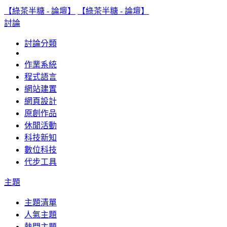
【綠茶半糖 - 論壇】
【綠茶半糖 - 論壇】
討論
討論分類
作業系統
程式語言
網站建置
網頁設計
原創作品
休閒活動
科技新知
數位科技
代步工具
主題
主題清單
人氣主題
熱門主題