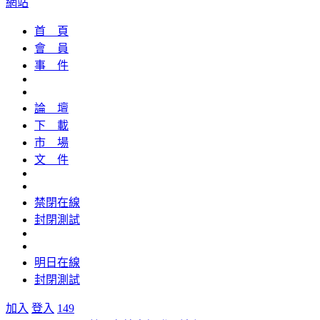
網站
首 頁
會 員
事 件
論 壇
下 載
市 場
文 件
禁閉在線
封閉測試
明日在線
封閉測試
加入
登入
149