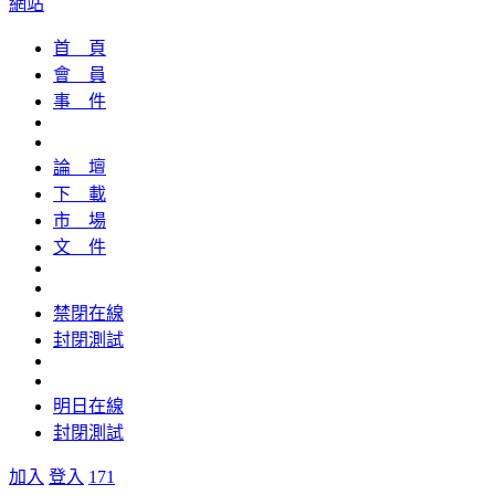
網站
首 頁
會 員
事 件
論 壇
下 載
市 場
文 件
禁閉在線
封閉測試
明日在線
封閉測試
加入
登入
171