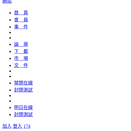
網站
首 頁
會 員
事 件
論 壇
下 載
市 場
文 件
禁閉在線
封閉測試
明日在線
封閉測試
加入
登入
174