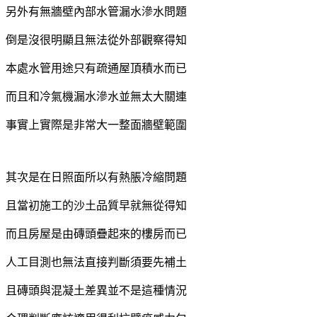
另外有無牆壁內部水管漏水滲水問題
倒是沒很明顯且無法從外部觀察得知
本處水管用途只有疏通屋頂積水而已
而且和冷氣機漏水滲水並無太大關連
事實上實際是非常大一整面牆壁範圍
其次是在日照面所以有熱脹冷縮問題
且當初施工的沙土品質早就無從得知
而且房屋是由磚頭疊起來的樓房而已
人工目測也無法直接判斷須要先補土
且磚頭與混凝土差異並不是這種情況