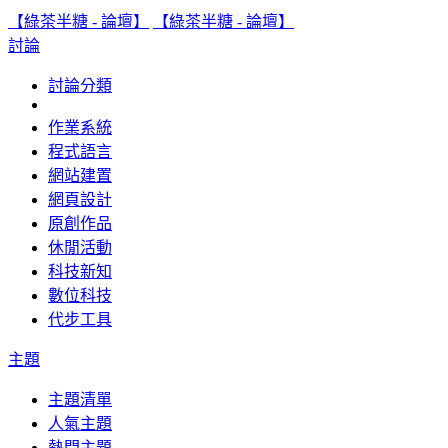
【綠茶半糖 - 論壇】
【綠茶半糖 - 論壇】
討論
討論分類
作業系統
程式語言
網站建置
網頁設計
原創作品
休閒活動
科技新知
數位科技
代步工具
主題
主題清單
人氣主題
熱門主題