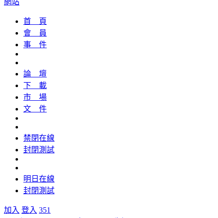
網站
首 頁
會 員
事 件
論 壇
下 載
市 場
文 件
禁閉在線
封閉測試
明日在線
封閉測試
加入
登入
351