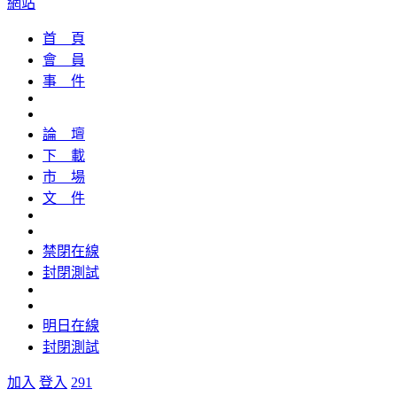
網站
首 頁
會 員
事 件
論 壇
下 載
市 場
文 件
禁閉在線
封閉測試
明日在線
封閉測試
加入
登入
291