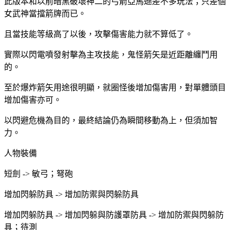
此版本和以前暗黑破壞神二的弓箭亞馬遜差不多玩法；只差個
女武神當擋箭牌而已。
且當技能等級高了以後，攻擊傷害能力就不算低了。
實際以閃電噴發射擊為主攻技能，鬼怪箭矢是近距離纏鬥用
的。
至於爆炸箭矢用途很明顯，就圈怪後增加傷害用，對單體頭目
增加傷害亦可。
以閃避危機為目的，最終結論仍為瞬間移動為上，但須加智
力。
人物裝備
短劍 -> 敏弓；弩砲
增加閃躲防具 -> 增加防禦與閃躲防具
增加閃躲防具 -> 增加閃躲與防護罩防具 -> 增加防禦與閃躲防
具；待測