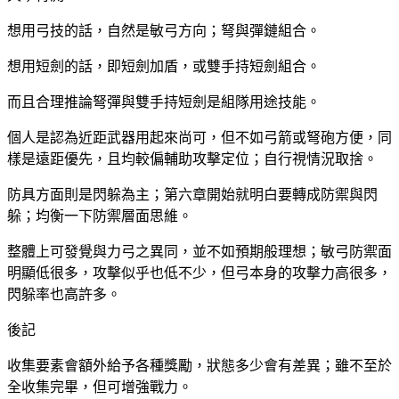
想用弓技的話，自然是敏弓方向；弩與彈鏈組合。
想用短劍的話，即短劍加盾，或雙手持短劍組合。
而且合理推論弩彈與雙手持短劍是組隊用途技能。
個人是認為近距武器用起來尚可，但不如弓箭或弩砲方便，同
樣是遠距優先，且均較偏輔助攻擊定位；自行視情況取捨。
防具方面則是閃躲為主；第六章開始就明白要轉成防禦與閃
躲；均衡一下防禦層面思維。
整體上可發覺與力弓之異同，並不如預期般理想；敏弓防禦面
明顯低很多，攻擊似乎也低不少，但弓本身的攻擊力高很多，
閃躲率也高許多。
後記
收集要素會額外給予各種獎勵，狀態多少會有差異；雖不至於
全收集完畢，但可增強戰力。