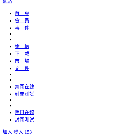
網站
首 頁
會 員
事 件
論 壇
下 載
市 場
文 件
禁閉在線
封閉測試
明日在線
封閉測試
加入
登入
153