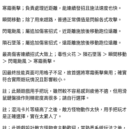
寒霜衝擊；負責處理近距離，能連續發招且施法速度也快。
瞬間移動；除了用來趕路，普通正常價值是閃躲各式攻擊。
閃電颱風；屬追加傷害招式，近距離施放後移動跑位遠離。
隕石墜落；屬追加傷害招式，遠距離施放後移動跑位遠離。
最高傷害連續招式大致上；毒性火花 ＞ 隕石墜落 ＞ 瞬間移動
＞ 閃電颱風 ＞ 寒霜衝擊。
因最終技能頁面可用格子不足，故首選將寒霜衝擊棄用；確實
符合實際遊玩情況且影響較小。
註；此類遊戲用手把玩，雖然較不容易感到疲倦不適，但用滑
鼠鍵盤操作則精密度高很多；請自行選擇。
註；混沌卡片等級高了之後，敵方怪物動作太快，用手把玩才
是正確選擇，實在太累人了。
註；此遊戲設計敵方怪物會主動歡迎，當熟悉系統玩法之後，