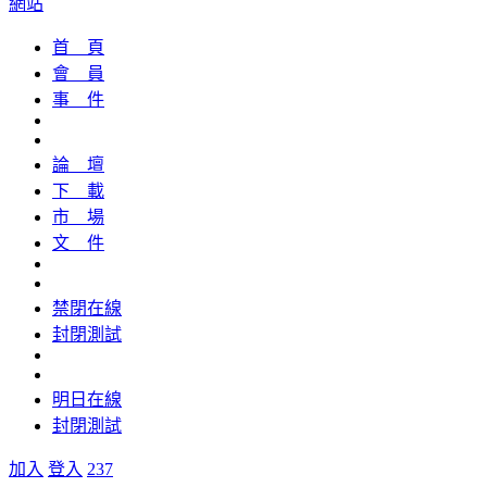
網站
首 頁
會 員
事 件
論 壇
下 載
市 場
文 件
禁閉在線
封閉測試
明日在線
封閉測試
加入
登入
237