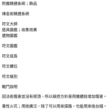
附魔精通系統；飾品
煉金術精通系統
符文大師
道具圖鑑；收集效果
遺物圖鑑
符文圖鑑
符文成長
符文欄位
符文級別
戰鬥說明
因法術傷害並沒有很頂，所以操控方針是用連續技增加傷害。
毒性火花；用途廣泛，除了可以用來探路，也能用來拖台錢。