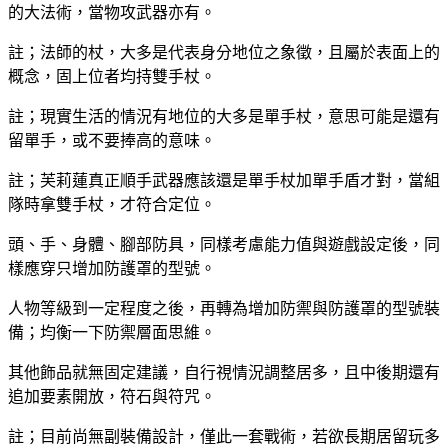
的大法術，當物攻武器亦有。
註；法師的杖，大多是代表身分地位之象徵，且屬於表面上的
概念，固上位者均持雙手杖。
註；現實生活的情況有地位的大多是單手杖，意思可能是還有
留單手，或不要捧高的意味。
註；芙莉蓮真正順手武器應該還是單手杖加單手盾才對，當組
隊時拿雙手杖，才符合定位。
頭、手、身體、腳部防具，同樣考慮能力值與遊戲設定後，同
樣應穿只增加防護罩的型號。
人物等級到一定程度之後，再轉為增加防禦與防護罩的型號裝
備；均衡一下防禦層面思維。
其他飾品就無固定建議，自行視情況調整居多，且中後期還有
追加要素開放，符石與符咒。
註；目前尚無副裝備設計，僅此一套戰術，若欲長期居留玩多