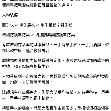
使用手把就變成相對正確且輕鬆的選擇。
人物裝備
雙手杖 -> 單手魔杖 -> 單手權杖；雙手杖
增加防護罩防具 -> 增加防禦與防護罩防具
考慮增加存活率的基本概念，一手持單手杖，一手持盾牌，還
是比較中庸，適合較多場合。
盾牌類型考慮能力值與遊戲設定後，應該要持只增加防護罩的
型號，須靠閃躲與格檔生存。
人物等級到一定程度之後，再轉為增加防禦與防護罩的型號裝
備；均衡一下防禦層面思維。
法師想主打高傷害力，則是會雙手均持杖，左右手各持一單手
杖；單手杖類型也很多樣化。
持雙手杖的場合，就是大艦巨砲主義居多；發招慢但極高傷害