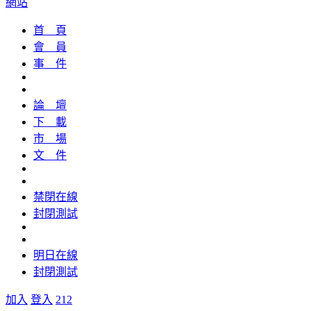
網站
首 頁
會 員
事 件
論 壇
下 載
市 場
文 件
禁閉在線
封閉測試
明日在線
封閉測試
加入
登入
212