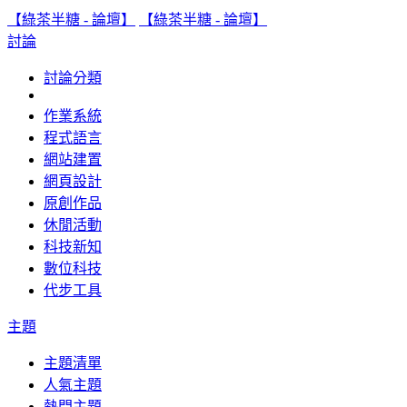
【綠茶半糖 - 論壇】
【綠茶半糖 - 論壇】
討論
討論分類
作業系統
程式語言
網站建置
網頁設計
原創作品
休閒活動
科技新知
數位科技
代步工具
主題
主題清單
人氣主題
熱門主題