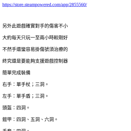
https://store.steampowered.com/app/2855560/
另外此遊戲確實對手的傷害不小
大約每天只玩一至兩小時較剛好
不然手還蠻容易掛傷號須治療的
終究還是要能夠支援遊戲控制器
簡單完成裝備
右手：單手杖；三洞。
左手：單手盾；三洞。
頭盔：四洞。
鎧甲：四洞、五洞、六洞。