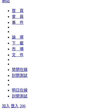
網站
首 頁
會 員
事 件
論 壇
下 載
市 場
文 件
禁閉在線
封閉測試
明日在線
封閉測試
加入
登入
206