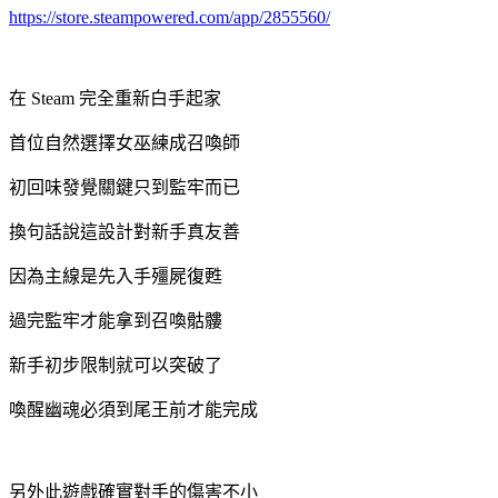
https://store.steampowered.com/app/2855560/
在 Steam 完全重新白手起家
首位自然選擇女巫練成召喚師
初回味發覺關鍵只到監牢而已
換句話說這設計對新手真友善
因為主線是先入手殭屍復甦
過完監牢才能拿到召喚骷髏
新手初步限制就可以突破了
喚醒幽魂必須到尾王前才能完成
另外此遊戲確實對手的傷害不小