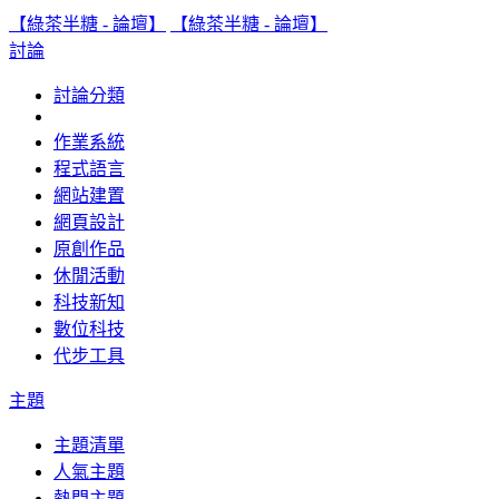
【綠茶半糖 - 論壇】
【綠茶半糖 - 論壇】
討論
討論分類
作業系統
程式語言
網站建置
網頁設計
原創作品
休閒活動
科技新知
數位科技
代步工具
主題
主題清單
人氣主題
熱門主題