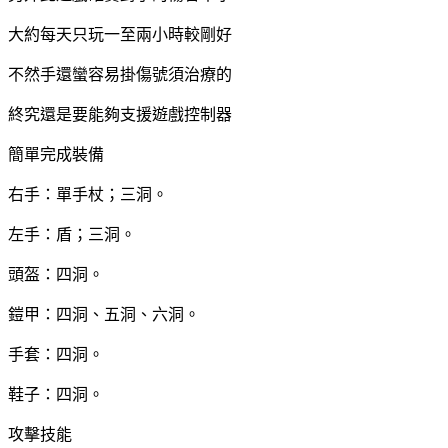
大約每天只玩一至兩小時較剛好
不然手還蠻容易掛傷號須治療的
終究還是要能夠支援遊戲控制器
簡單完成裝備
右手：單手杖；三洞。
左手：盾；三洞。
頭盔：四洞。
鎧甲：四洞、五洞、六洞。
手套：四洞。
鞋子：四洞。
攻擊技能