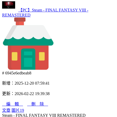
【PC】Steam - FINAL FANTASY VIII -
REMASTERED
# 6945e6edbeab8
新增：2025-12-20 07:59:41
更新：2026-02-22 19:39:38
編 輯
刪 除
文章
圖片
19
Steam - FINAL FANTASY VIII REMASTERED