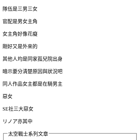
隊伍是三男三女
官配是男女主角
女主角好像花癡
剛好又是外來的
其他人均是同家孤兒院出身
暗示要分清楚原因與狀況吧
同人作品女主都是在騎男主
惡女
SE社三大惡女
リノア亦其中
太空戰士系列文章