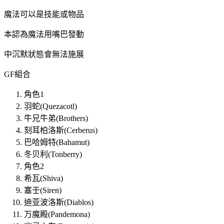
魔法可以是技能或物品
本認為魔法用嘴巴發動
中沉默狀態會無法施展
GF組合
角色1
羽蛇(Quezacotl)
牛兄牛弟(Brothers)
刻耳柏洛斯(Cerberus)
巴哈姆特(Bahamut)
冬贝利(Tonberry)
角色2
希瓦(Shiva)
塞壬(Siren)
迪亚波洛斯(Diablos)
万魔殿(Pandemona)