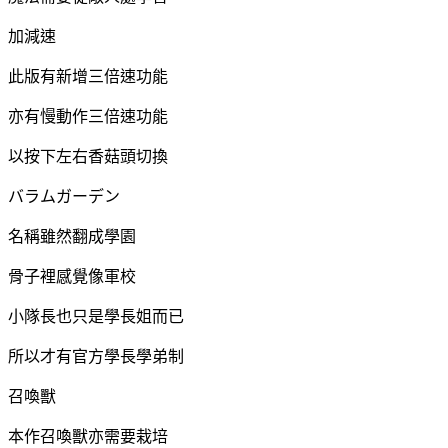
加減速
此版有新增三倍速功能
亦有慢動作三倍速功能
以按下左右香菇頭切換
バラムガーデン
名稱雖然翻成學園
骨子裡感覺像軍校
小隊長也只是學長姐而已
所以才有官方學長學弟制
召喚獸
本作召喚獸亦需要栽培