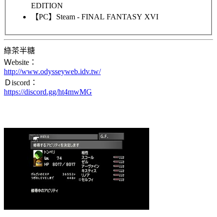
EDITION
【PC】Steam - FINAL FANTASY XVI
綠茶半糖
Ｗebsite：
http://www.odysseyweb.idv.tw/
Ｄiscord：
https://discord.gg/ht4mwMG