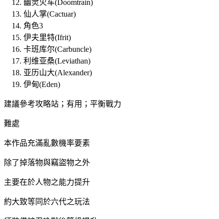
幽灵火车(Doomtrain)
仙人掌(Cactuar)
角色3
伊夫里特(Ifrit)
卡班库尔(Carbuncle)
利维亚桑(Leviathan)
亚历山大(Alexander)
伊甸(Eden)
建議參考攻略站；有用；平衡戰力
難處
本作品充滿亂數機率要素
除了掉落物與竊盜物之外
主要在於人物之能力提升
約大致等同於六代之玩法