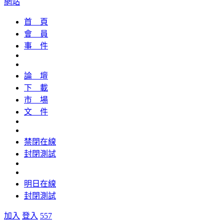
網站
首 頁
會 員
事 件
論 壇
下 載
市 場
文 件
禁閉在線
封閉測試
明日在線
封閉測試
加入
登入
557