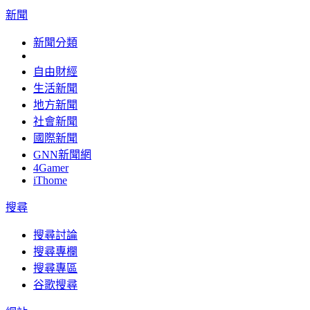
新聞
新聞分類
自由財經
生活新聞
地方新聞
社會新聞
國際新聞
GNN新聞網
4Gamer
iThome
搜尋
搜尋討論
搜尋專欄
搜尋專區
谷歌搜尋