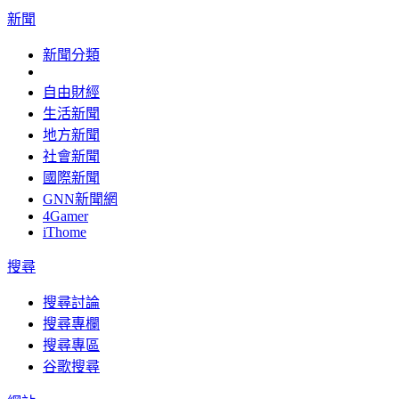
新聞
新聞分類
自由財經
生活新聞
地方新聞
社會新聞
國際新聞
GNN新聞網
4Gamer
iThome
搜尋
搜尋討論
搜尋專欄
搜尋專區
谷歌搜尋