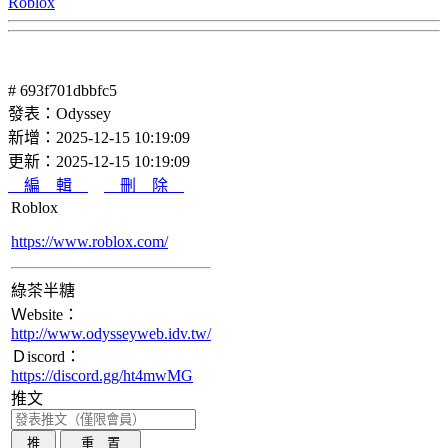
Roblox
# 693f701dbbfc5
發表：Odyssey
新增：2025-12-15 10:19:09
更新：2025-12-15 10:19:09
編 輯
刪 除
Roblox
https://www.roblox.com/
綠茶半糖
Ｗebsite：
http://www.odysseyweb.idv.tw/
Ｄiscord：
https://discord.gg/ht4mwMG
推文