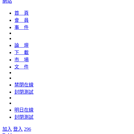
網站
首 頁
會 員
事 件
論 壇
下 載
市 場
文 件
禁閉在線
封閉測試
明日在線
封閉測試
加入
登入
296