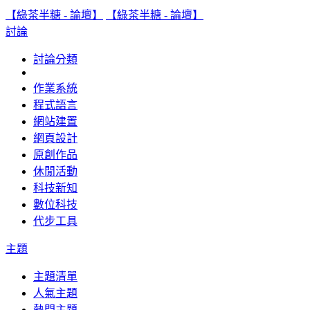
【綠茶半糖 - 論壇】
【綠茶半糖 - 論壇】
討論
討論分類
作業系統
程式語言
網站建置
網頁設計
原創作品
休閒活動
科技新知
數位科技
代步工具
主題
主題清單
人氣主題
熱門主題