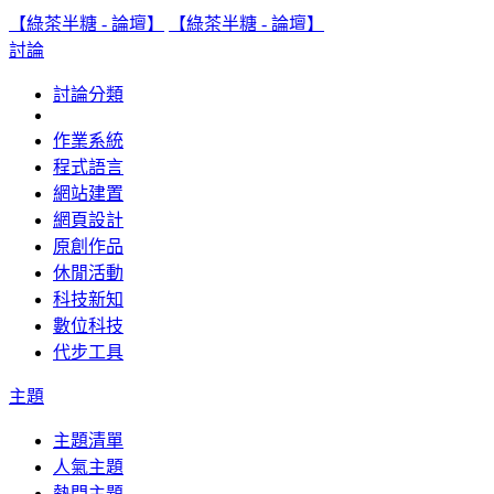
【綠茶半糖 - 論壇】
【綠茶半糖 - 論壇】
討論
討論分類
作業系統
程式語言
網站建置
網頁設計
原創作品
休閒活動
科技新知
數位科技
代步工具
主題
主題清單
人氣主題
熱門主題