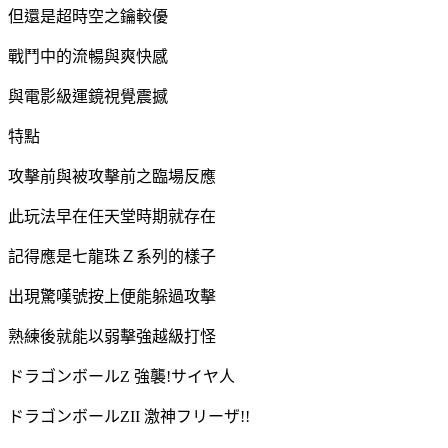
但還是超時空之鑰較優
戰鬥中的流暢與爽快感
與電影級運鏡視覺震撼
特點
攻擊前與被攻擊前之臨場反應
此玩法早在任天堂時期就存在
記得應是七龍珠Ｚ系列的樣子
出現驚嘆號按上便能躲過攻擊
熟練後就能以弱擊強越級打怪
ドラゴンボールZ 強襲!サイヤ人
ドラゴンボールZII 激神フリーザ!!