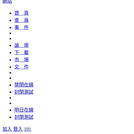
網站
首 頁
會 員
事 件
論 壇
下 載
市 場
文 件
禁閉在線
封閉測試
明日在線
封閉測試
加入
登入
191