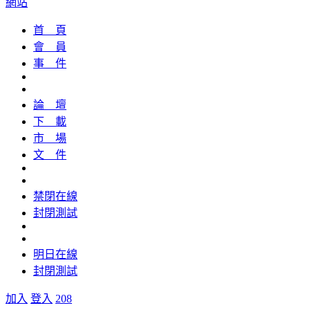
網站
首 頁
會 員
事 件
論 壇
下 載
市 場
文 件
禁閉在線
封閉測試
明日在線
封閉測試
加入
登入
208