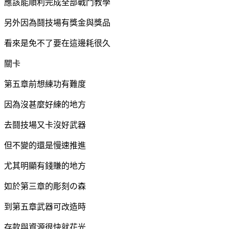
應該能順利完成全部戰鬥教學
另外因為鬪技場有獎金與獎品
看來是免不了要在這邊耗很久
關卡
第五章前想練功有難度
因為沒甚麼好練的地方
去鬪技場又卡沒好武器
但不變的還是慢速推進
尤其明顯有錢賺的地方
如於第三章的彫刻の森
到第五章武器可改造時
存款與資源很快就花光