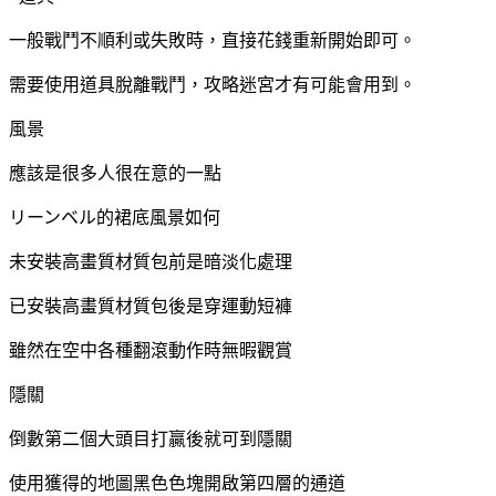
一般戰鬥不順利或失敗時，直接花錢重新開始即可。
需要使用道具脫離戰鬥，攻略迷宮才有可能會用到。
風景
應該是很多人很在意的一點
リーンベル的裙底風景如何
未安裝高畫質材質包前是暗淡化處理
已安裝高畫質材質包後是穿運動短褲
雖然在空中各種翻滾動作時無暇觀賞
隱關
倒數第二個大頭目打贏後就可到隱關
使用獲得的地圖黑色色塊開啟第四層的通道