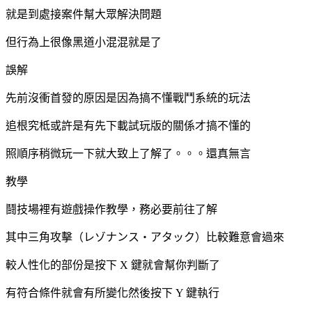
就是到處接案件幫大眾解決問題
但行為上很像黑道小混混就是了
誤解
先前沒衝首發的原因是因為搞不懂戰鬥系統的玩法
追根究柢或許是有先下載試玩版的關係才搞不懂的
照順序稍微玩一下就大致上了解了。。。還真無言
教學
鬪技場裡有遊戲操作教學，務必要前往了解
其中三角攻擊（レゾナンス・アタック）比較難意會過來
較人性化的部份是按下 X 鍵就會幫你判斷了
有符合條件就會有所變化然後按下 Y 鍵執行