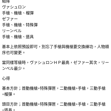
組隊
ヴァシュロン
手槍、機槍、榴彈
ゼファー
手槍、機槍、特殊彈
リーンベル
手槍、機槍、道具
基本上依照預設即可，別忘了手槍與機槍要交換練功，人物順
序也可變更。
當同樣等級時，ヴァシュロンＨＰ最高，ゼファー其次，リー
ンベル最少。
心得
基本方針；首動機槍+特殊彈匣，二動機槍+手槍，三動手槍
+榴彈。
頭目方針；首動機槍+特殊彈匣，二動機槍+手槍，三動手槍
+道具。