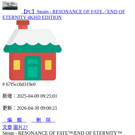
【PC】Steam - RESONANCE OF FATE／END OF
ETERNITY 4KHD EDITION
# 67f5cc6d319e0
新增：2025-04-09 09:25:01
更新：2026-04-30 09:00:21
編 輯
刪 除
文章
圖片
27
Steam - RESONANCE OF FATE™/END OF ETERNITY™