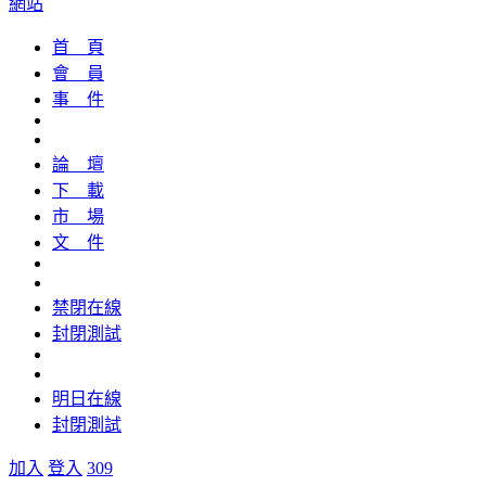
網站
首 頁
會 員
事 件
論 壇
下 載
市 場
文 件
禁閉在線
封閉測試
明日在線
封閉測試
加入
登入
309