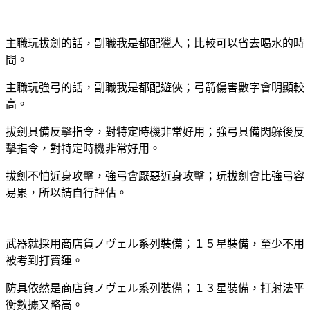
主職玩拔劍的話，副職我是都配獵人；比較可以省去喝水的時
間。
主職玩強弓的話，副職我是都配遊俠；弓箭傷害數字會明顯較
高。
拔劍具備反擊指令，對特定時機非常好用；強弓具備閃躲後反
擊指令，對特定時機非常好用。
拔劍不怕近身攻擊，強弓會厭惡近身攻擊；玩拔劍會比強弓容
易累，所以請自行評估。
武器就採用商店貨ノヴェル系列裝備；１５星裝備，至少不用
被考到打寶運。
防具依然是商店貨ノヴェル系列裝備；１３星裝備，打射法平
衡數據又略高。