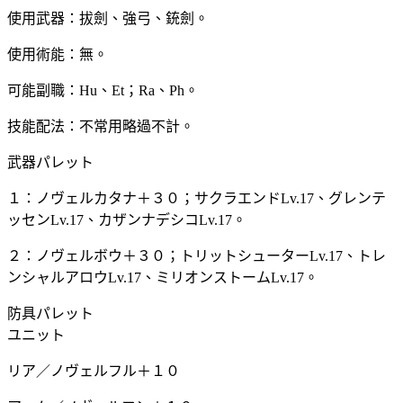
使用武器：拔劍、強弓、銃劍。
使用術能：無。
可能副職：Hu、Et；Ra、Ph。
技能配法：不常用略過不計。
武器パレット
１：ノヴェルカタナ＋３０；サクラエンドLv.17、グレンテ
ッセンLv.17、カザンナデシコLv.17。
２：ノヴェルボウ＋３０；トリットシューターLv.17、トレ
ンシャルアロウLv.17、ミリオンストームLv.17。
防具パレット
ユニット
リア／ノヴェルフル＋１０