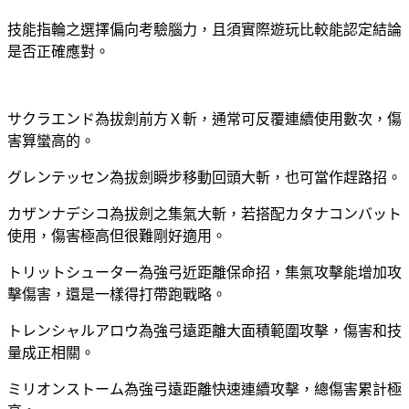
技能指輪之選擇偏向考驗腦力，且須實際遊玩比較能認定結論
是否正確應對。
サクラエンド為拔劍前方Ｘ斬，通常可反覆連續使用數次，傷
害算蠻高的。
グレンテッセン為拔劍瞬步移動回頭大斬，也可當作趕路招。
カザンナデシコ為拔劍之集氣大斬，若搭配カタナコンバット
使用，傷害極高但很難剛好適用。
トリットシューター為強弓近距離保命招，集氣攻擊能增加攻
擊傷害，還是一樣得打帶跑戰略。
トレンシャルアロウ為強弓遠距離大面積範圍攻擊，傷害和技
量成正相關。
ミリオンストーム為強弓遠距離快速連續攻擊，總傷害累計極