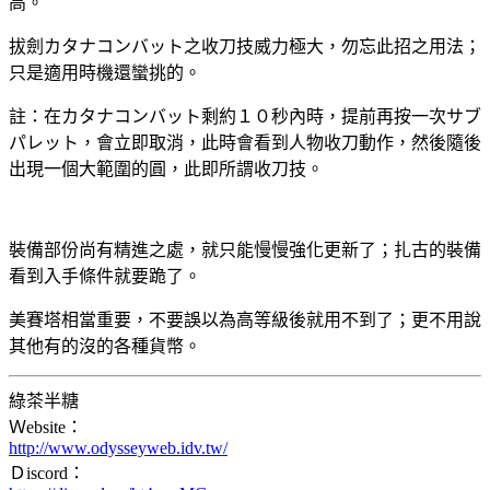
高。
拔劍カタナコンバット之收刀技威力極大，勿忘此招之用法；
只是適用時機還蠻挑的。
註：在カタナコンバット剩約１０秒內時，提前再按一次サブ
パレット，會立即取消，此時會看到人物收刀動作，然後隨後
出現一個大範圍的圓，此即所謂收刀技。
裝備部份尚有精進之處，就只能慢慢強化更新了；扎古的裝備
看到入手條件就要跪了。
美賽塔相當重要，不要誤以為高等級後就用不到了；更不用說
其他有的沒的各種貨幣。
綠茶半糖
Ｗebsite：
http://www.odysseyweb.idv.tw/
Ｄiscord：