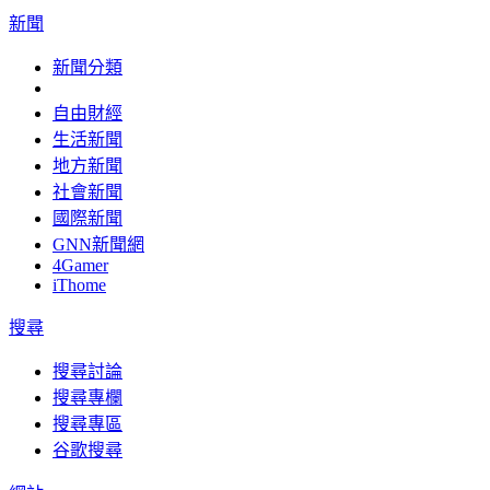
新聞
新聞分類
自由財經
生活新聞
地方新聞
社會新聞
國際新聞
GNN新聞網
4Gamer
iThome
搜尋
搜尋討論
搜尋專欄
搜尋專區
谷歌搜尋