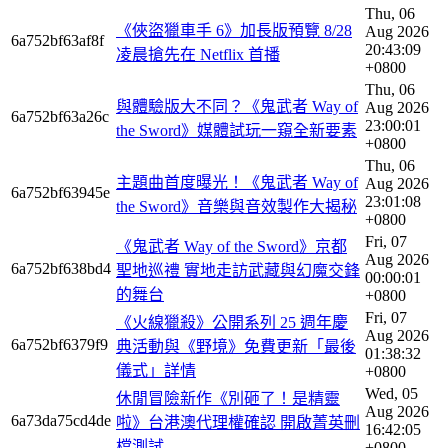
Thu, 06
《俠盜獵車手 6》加長版預覽 8/28
Aug 2026
6a752bf63af8f
20:43:09
凌晨搶先在 Netflix 首播
+0800
Thu, 06
與體驗版大不同？《鬼武者 Way of
Aug 2026
6a752bf63a26c
23:00:01
the Sword》媒體試玩一窺全新要素
+0800
Thu, 06
主題曲首度曝光！《鬼武者 Way of
Aug 2026
6a752bf63945e
23:01:08
the Sword》音樂與音效製作大揭秘
+0800
Fri, 07
《鬼武者 Way of the Sword》京都
Aug 2026
6a752bf638bd4
聖地巡禮 實地走訪武藏與幻魔交鋒
00:00:01
的舞台
+0800
Fri, 07
《火線獵殺》公開系列 25 週年慶
Aug 2026
6a752bf6379f9
典活動與《野境》免費更新「最後
01:38:32
儀式」詳情
+0800
Wed, 05
休閒冒險新作《別砸了！是精靈
Aug 2026
6a73da75cd4de
啦》台港澳代理權確認 開啟菁英刪
16:42:05
檔測試
+0800