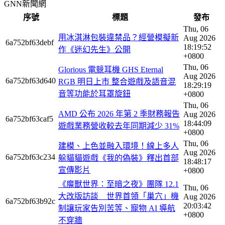
GNN新聞網
序號
標題
發布
Thu, 06
用冰淇淋包裝違禁品？經營模擬新
Aug 2026
6a752bf63debf
18:19:52
作《迷幻先生》公開
+0800
Thu, 06
Glorious 電競耳機 GHS Eternal
Aug 2026
6a752bf63d640
RGB 明日上市 整合遊戲及語音混
18:29:19
音等功能於耳罩旋鈕
+0800
Thu, 06
AMD 公布 2026 年第 2 季財務報告
Aug 2026
6a752bf63caf5
18:44:09
遊戲業務營收較去年同期減少 31%
+0800
Thu, 06
建模、上色並融入環境！線上多人
Aug 2026
6a752bf63c234
躲貓貓遊戲《我的偽裝》釋出首部
18:48:17
宣傳影片
+0800
《魔獸世界：至暗之夜》團隊 12.1
Thu, 06
大改版訪談 世界首領「巢穴」機
Aug 2026
6a752bf63b92c
20:03:42
制讓玩家告別苦等、寵物 AI 導航
+0800
不穿牆