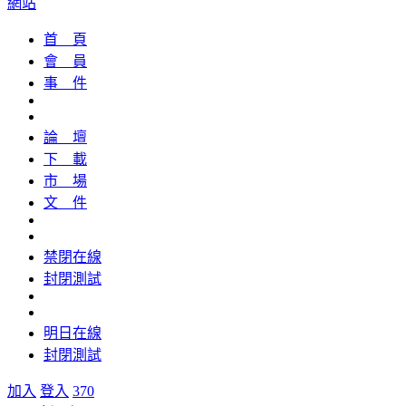
網站
首 頁
會 員
事 件
論 壇
下 載
市 場
文 件
禁閉在線
封閉測試
明日在線
封閉測試
加入
登入
370