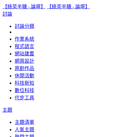
【綠茶半糖 - 論壇】
【綠茶半糖 - 論壇】
討論
討論分類
作業系統
程式語言
網站建置
網頁設計
原創作品
休閒活動
科技新知
數位科技
代步工具
主題
主題清單
人氣主題
熱門主題