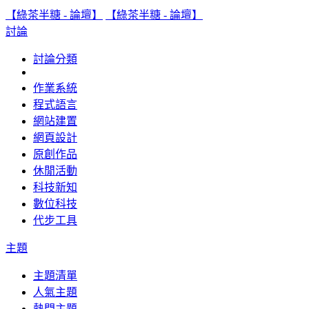
【綠茶半糖 - 論壇】
【綠茶半糖 - 論壇】
討論
討論分類
作業系統
程式語言
網站建置
網頁設計
原創作品
休閒活動
科技新知
數位科技
代步工具
主題
主題清單
人氣主題
熱門主題