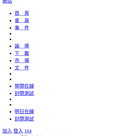
網站
首 頁
會 員
事 件
論 壇
下 載
市 場
文 件
禁閉在線
封閉測試
明日在線
封閉測試
加入
登入
164