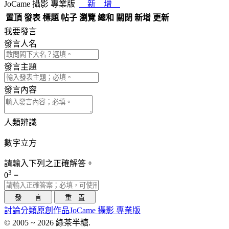
JoCame 攝影 專業版
新 增
置頂
發表
標題
帖子
瀏覽
總和
關閉
新增
更新
我要發言
發言人名
發言主題
發言內容
人類辨識
數字立方
請輸入下列之正確解答。
3
0
=
討論分類
原創作品
JoCame 攝影 專業版
© 2005 ~ 2026 綠茶半糖.