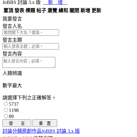
JoBBS 討論 3.x 版
新 增
置頂
發表
標題
帖子
瀏覽
總和
關閉
新增
更新
我要發言
發言人名
發言主題
發言內容
人類辨識
數字最大
請選擇下列之正確解答。
5737
1198
89
討論分類
原創作品
JoBBS 討論 3.x 版