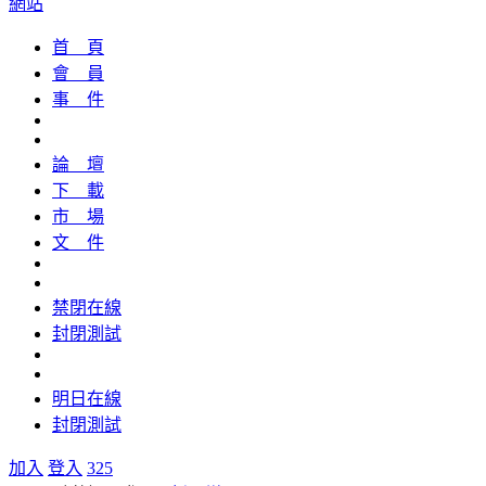
網站
首 頁
會 員
事 件
論 壇
下 載
市 場
文 件
禁閉在線
封閉測試
明日在線
封閉測試
加入
登入
325